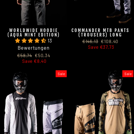
WORLDWIDE HOODIE
COMMANDER MTB PANTS
(AQUA MINT EDITION)
(TROUSERS) LONG
13
Regular
Sale
€146,13
€108,40
price
price
Save €37,73
Bewertungen
Regular
Sale
€58,74
€50,34
price
price
Save €8,40
Sale
Sale