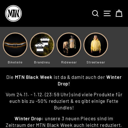
Skip
to
SEARCH
SITE 
C
content
Biketeile
Brandneu
Ridewear
Streetwear
Die
MTN Black Week
ist da & damit auch der
Winter
Drop!
Vom 24.11. - 1.12. (23:59 Uhr) sind viele Produkte für
euch bis zu -50% reduziert & es gibt einige Fette
Bundles!
Winter Drop:
unsere 3 neuen Pieces sind im
Zeitraum der MTN Black Week auch leicht reduziert.