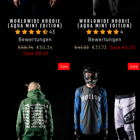
WORLDWIDE HOODIE
WORLDWIDE HOODIE
(AQUA MINT EDITION)
(AQUA MINT EDITION)
43
4
Bewertungen
Bewertungen
Regular
Sale
Regular
Sale
€58,74
€50,34
€41,93
€37,73
Save €4,20
price
price
price
price
Save €8,40
Sale
Sale