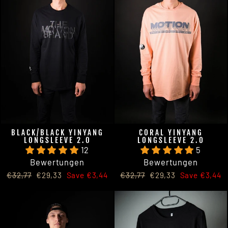
BLACK/BLACK YINYANG
CORAL YINYANG
LONGSLEEVE 2.0
LONGSLEEVE 2.0
12
5
Bewertungen
Bewertungen
Regular
Sale
Regular
Sale
€32,77
€29,33
Save €3,44
€32,77
€29,33
Save €3,44
price
price
price
price