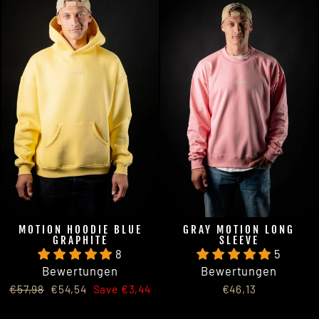
MOTION HOODIE BLUE
GRAY MOTION LONG
GRAPHITE
SLEEVE
8
5
Bewertungen
Bewertungen
Regular
Sale
€57,98
€54,54
Save €3,44
€46,13
price
price