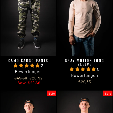
CAMO CARGO PANTS
GRAY MOTION LONG
SLEEVE
2
5
Bewertungen
Bewertungen
Regular
Sale
€49,58
€20,92
€29,33
price
price
Save €28,66
Sale
Sale