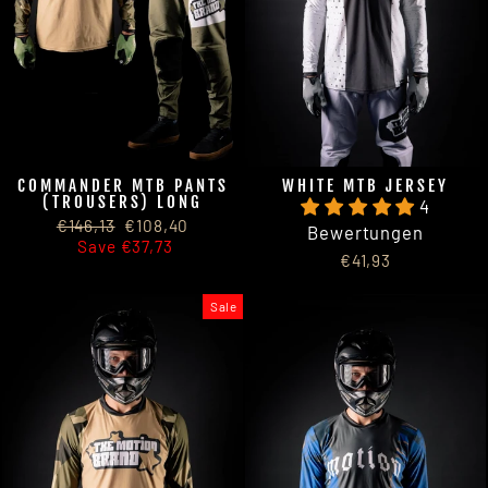
COMMANDER MTB PANTS
WHITE MTB JERSEY
(TROUSERS) LONG
4
Regular
Sale
€146,13
€108,40
Bewertungen
price
price
Save €37,73
€41,93
Sale