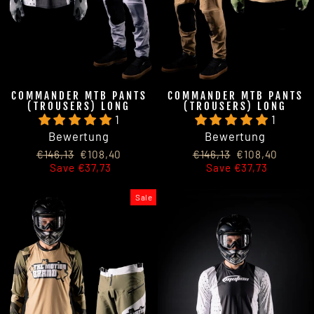
COMMANDER MTB PANTS
COMMANDER MTB PANTS
(TROUSERS) LONG
(TROUSERS) LONG
1
1
Bewertung
Bewertung
Regular
Sale
Regular
Sale
€146,13
€108,40
€146,13
€108,40
price
price
price
price
Save €37,73
Save €37,73
Sale