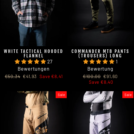
WHITE TACTICAL HOODED
COMMANDER MTB PANTS
FLANNEL
(TROUSERS) LONG
27
1
Bewertungen
Bewertung
Regular
Sale
Regular
Sale
€50,34
€41,93
Save €8,41
€100,00
€91,60
price
price
price
price
Save €8,40
Sale
Sale