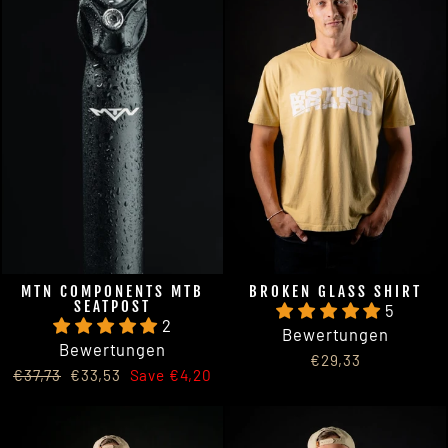
MTN COMPONENTS MTB
BROKEN GLASS SHIRT
SEATPOST
5
2
Bewertungen
Bewertungen
€29,33
Regular
Sale
€37,73
€33,53
Save €4,20
price
price