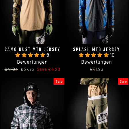
CAMO DUST MTB JERSEY
SPLASH MTB JERSEY
8
10
Bewertungen
Bewertungen
Regular
Sale
€41,93
€37,73
Save €4,20
€41,93
price
price
Sale
Sale