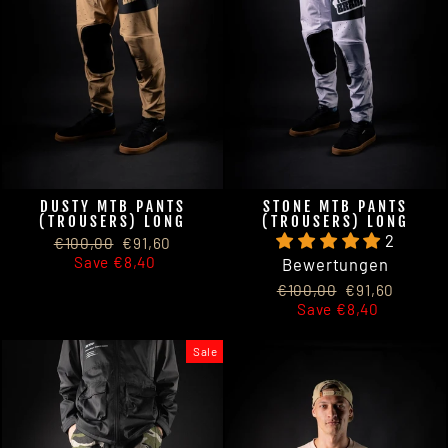
DUSTY MTB PANTS
STONE MTB PANTS
(TROUSERS) LONG
(TROUSERS) LONG
2
Regular
Sale
€100,00
€91,60
price
price
Save €8,40
Bewertungen
Regular
Sale
€100,00
€91,60
price
price
Save €8,40
Sale