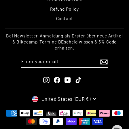
Refund Policy
Contact
Bei Newsletter-Anmeldung als Erster über neue Artikel
& Bikecamp-Termine BEscheid wissen & 5% Code
erhalten.
ENTER
SUBSCRIBE
YOUR
EMAIL
Instagram
Facebook
YouTube
TikTok
CURRENCY
United States (EUR €)