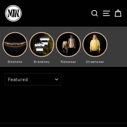
Skip
to
SEARCH
SITE 
C
content
Biketeile
Brandneu
Ridewear
Streetwear
SORT