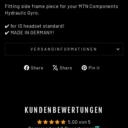
Fitting side frame piece for your MTN Components
Hydraulic Gyro.
✔️ for IS headset standard!
✔️ MADE IN GERMANY!
VERSANDINFORMATIONEN
Share
Tweet
Pin
Share
Share
Pin it
on
on
on
Facebook
X
Pinterest
KUNDENBEWERTUNGEN
5.00 von 5