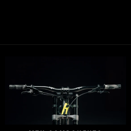
THE HYDRAULIC
GYRO
2
Bewertungen
€8,32