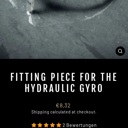
CL
(E
FITTING PIECE FOR THE
HYDRAULIC GYRO
Regular
€8,32
price
Shipping
calculated at checkout.
2 Bewertungen