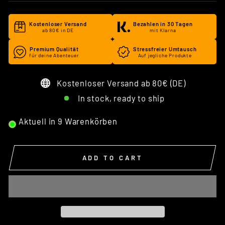
Kostenloser Versand
Bezahlen in 30 Tagen
ab 80€ in DE
mit Klarna
Premium Qualität
Stressfreier Umtausch
für deine Abenteuer
Auf jegliche Produkte
Kostenloser Versand ab 80€ (DE)
In stock, ready to ship
Aktuell in
9
Warenkörben
ADD TO CART