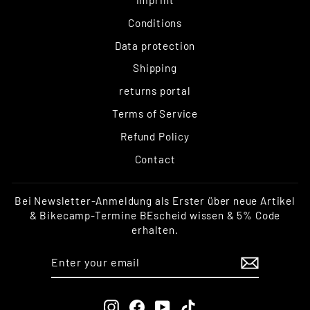
imprint
Conditions
Data protection
Shipping
returns portal
Terms of Service
Refund Policy
Contact
Bei Newsletter-Anmeldung als Erster über neue Artikel
& Bikecamp-Termine BEscheid wissen & 5% Code
erhalten.
ENTER
SUBSCRIBE
YOUR
EMAIL
Instagram
Facebook
YouTube
TikTok