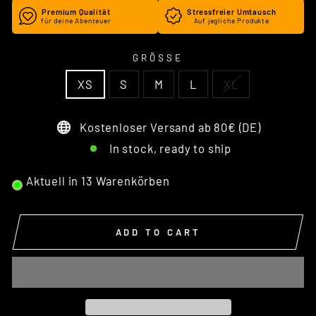
Premium Qualität
Stressfreier Umtausch
für deine Abenteuer
Auf jegliche Produkte
GRÖSSE
XS
S
M
L
XL
Kostenloser Versand ab 80€ (DE)
In stock, ready to ship
Aktuell in
13
Warenkörben
ADD TO CART