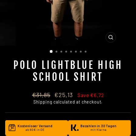
CLOSE
(ESC)
POLO LIGHTBLUE HIGH
SCHOOL SHIRT
Regular
Sale
€31,85
€25,13
Save €6,72
price
price
Shipping
calculated at checkout.
Kostenloser Versand
Bezahlen in 30 Tagen
ab 80€ in DE
mit Klarna