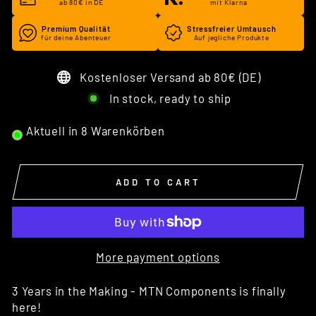
ab 80€ in DE
mit Klarna
Premium Qualität
Stressfreier Umtausch
für deine Abenteuer
Auf jegliche Produkte
Kostenloser Versand ab 80€ (DE)
In stock, ready to ship
Aktuell in
8
Warenkörben
ADD TO CART
More payment options
3 Years in the Making - MTN Components is finally
here!