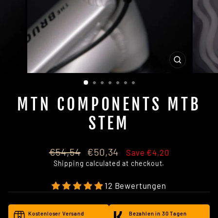
CLOSE
(ESC)
MTN COMPONENTS MTB
STEM
Regular
Sale
€54,54
€50,34
Save €4,20
price
price
Shipping
calculated at checkout.
12 Bewertungen
Kostenloser Versand
Bezahlen in 30 Tagen