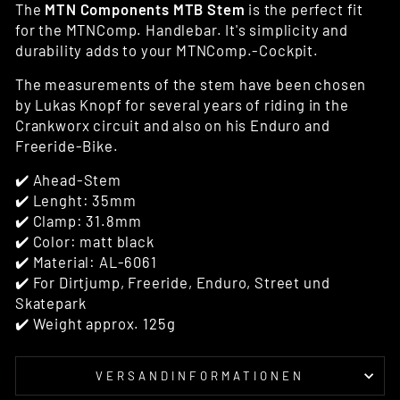
The
MTN Components MTB Stem
is the perfect fit
for the MTNComp. Handlebar. It's simplicity and
durability adds to your MTNComp.-Cockpit.
The measurements of the stem have been chosen
by Lukas Knopf for several years of riding in the
Crankworx circuit and also on his Enduro and
Freeride-Bike.
✔️ Ahead-Stem
✔️ Lenght: 35mm
✔️ Clamp: 31.8mm
✔️ Color: matt black
✔️ Material: AL-6061
✔️ For Dirtjump, Freeride, Enduro, Street und
Skatepark
✔️ Weight approx. 125g
VERSANDINFORMATIONEN