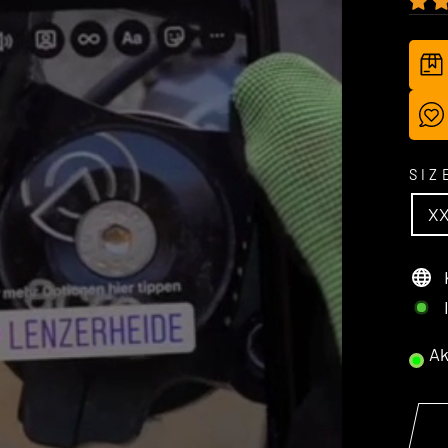
SI
X
Ak