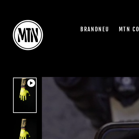
Skip
to
content
BRANDNEU
MTN C