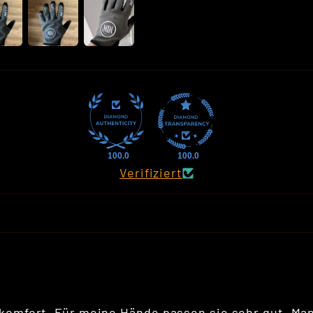
100.0
100.0
Verifiziert
komfort. Für meine Hände passen sie sehr gut. Man 