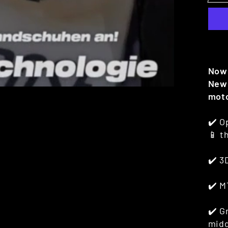
Now
New 
mot
✔️ O
📱 t
✔️ 3
✔️ M
✔️ G
midd