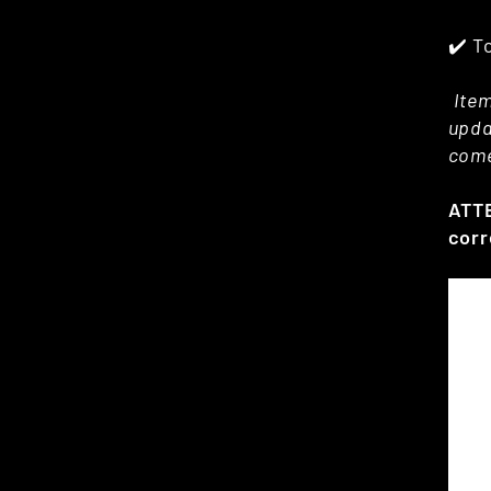
✔️ T
Item
upda
come
ATTE
corr