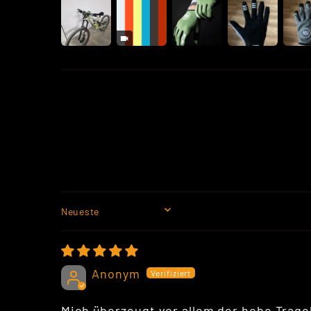
SORT BY
Anonym
Mich überzeugt vor allem der hohe Trage