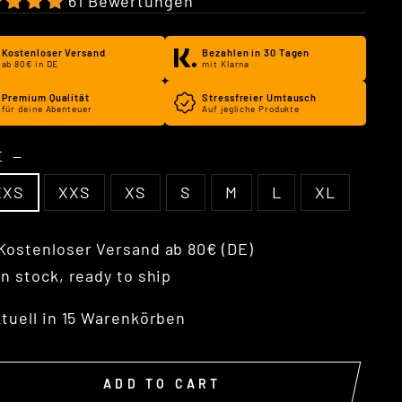
61 Bewertungen
Kostenloser Versand
Bezahlen in 30 Tagen
ab 80€ in DE
mit Klarna
Premium Qualität
Stressfreier Umtausch
für deine Abenteuer
Auf jegliche Produkte
ZE
—
XXS
XXS
XS
S
M
L
XL
Kostenloser Versand ab 80€ (DE)
In stock, ready to ship
tuell in
15
Warenkörben
ADD TO CART