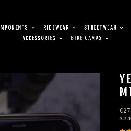
OMPONENTS
RIDEWEAR
STREETWEAR
ACCESSORIES
BIKE CAMPS
Y
M
Regu
€27
pric
Ship