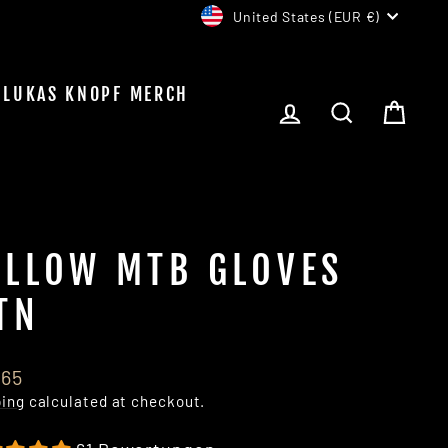
CURRENCY
United States (EUR €)
LUKAS KNOPF MERCH
LOG IN
SEARCH
CAR
ELLOW MTB GLOVES
TN
lar
,65
e
ping
calculated at checkout.